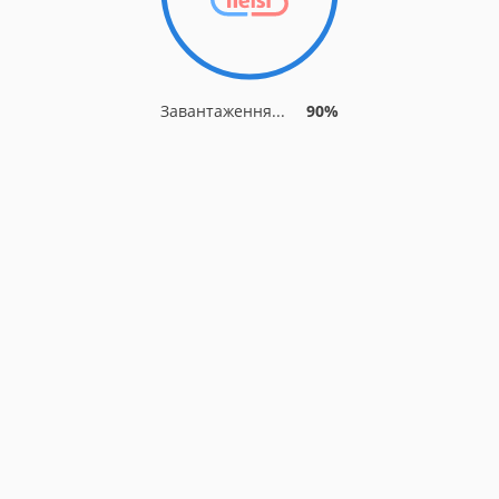
Завантаження...
90%