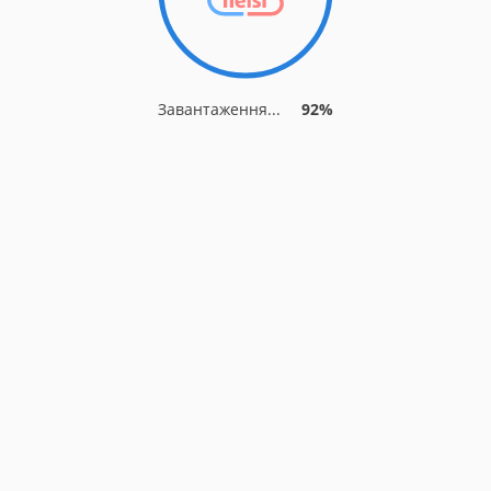
Завантаження...
92%