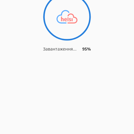
Завантаження...
95%