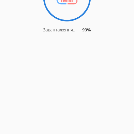
Завантаження...
93%