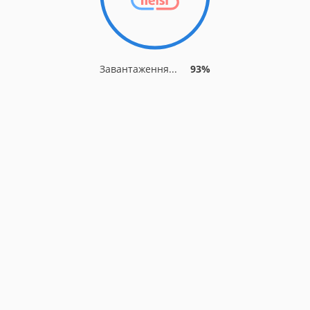
Завантаження...
93%