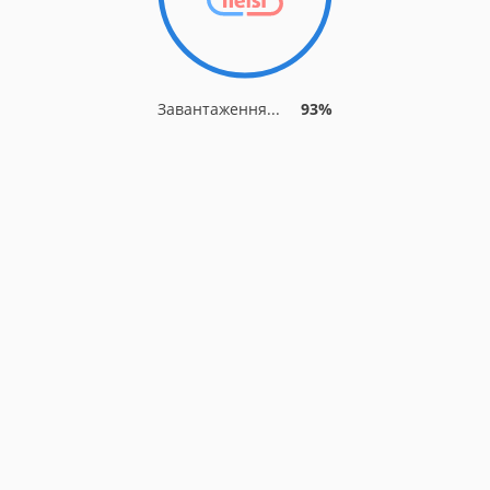
Завантаження...
93%