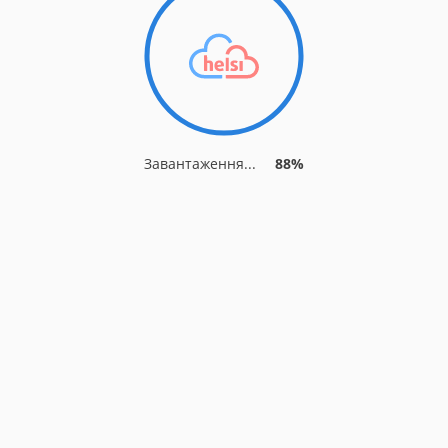
Завантаження...
92%