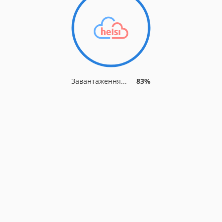
Завантаження...
89%