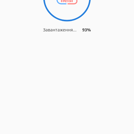
Завантаження...
93%