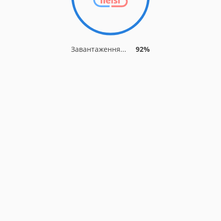
Завантаження...
92%