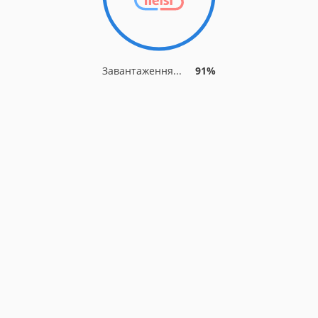
Завантаження...
91%