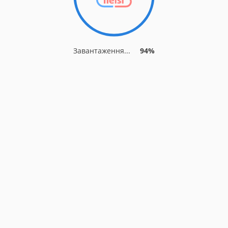
Завантаження...
94%