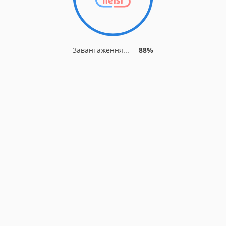
Завантаження...
93%