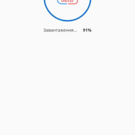
Завантаження...
91%