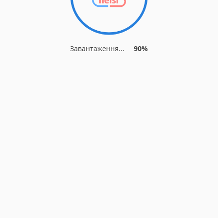
Завантаження...
90%