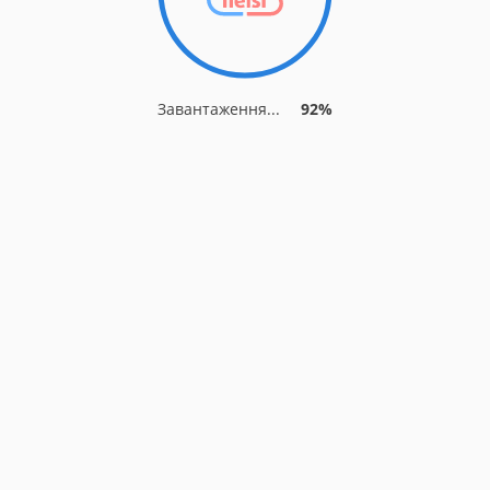
Завантаження...
92%