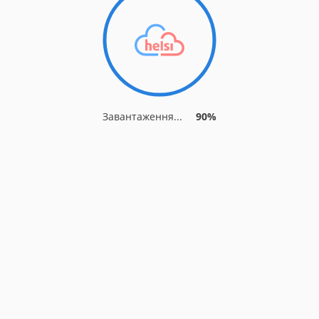
Завантаження...
90%