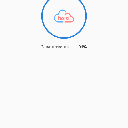
Завантаження...
91%