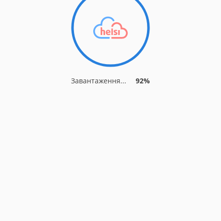
Завантаження...
92%