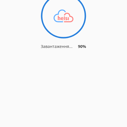
Завантаження...
90%