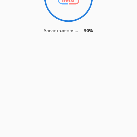
Завантаження...
90%