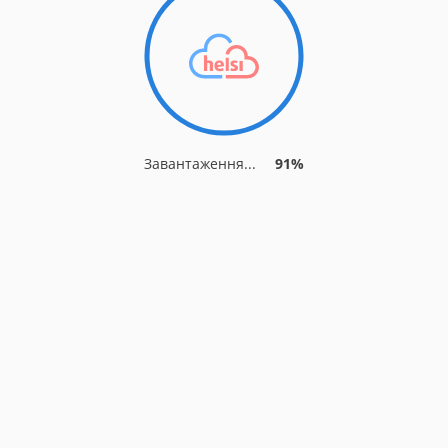
Завантаження...
91%