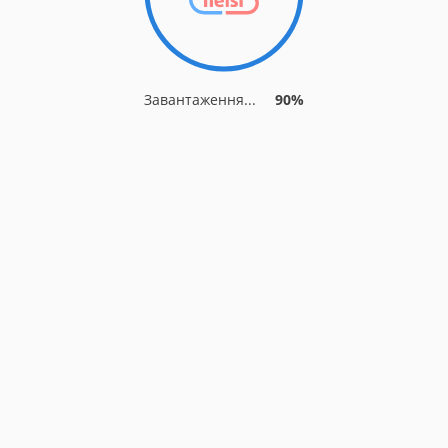
Завантаження...
90%