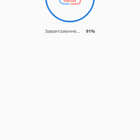
Завантаження...
91%