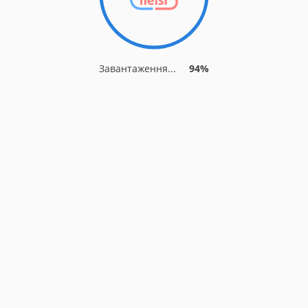
Завантаження...
94%