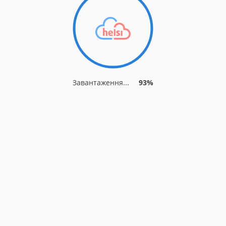
Завантаження...
93%