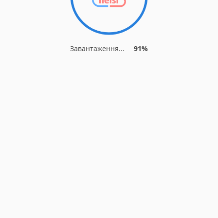
Завантаження...
91%