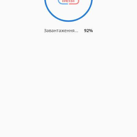
Завантаження...
92%