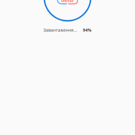
Завантаження...
94%