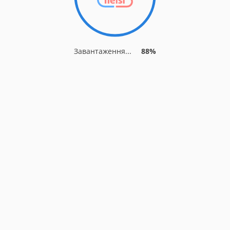
Завантаження...
88%