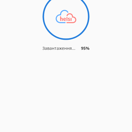
Завантаження...
95%