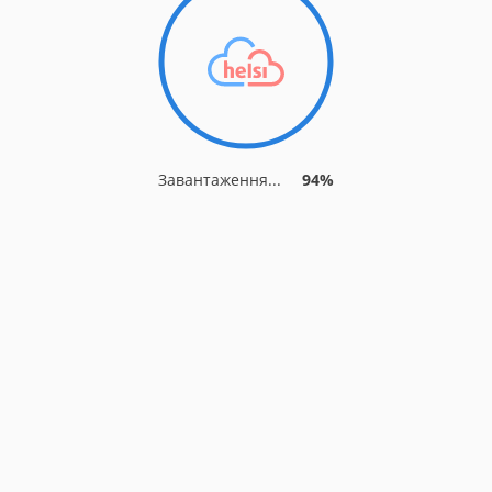
Завантаження...
94%