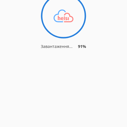
Завантаження...
91%