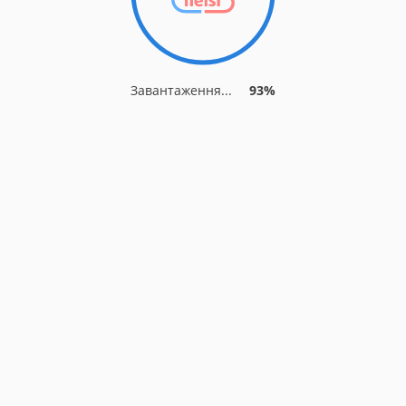
Завантаження...
93%