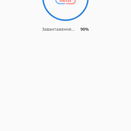
Завантаження...
90%