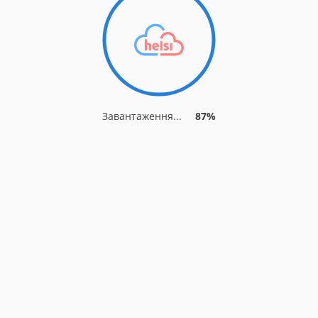
Завантаження...
94%