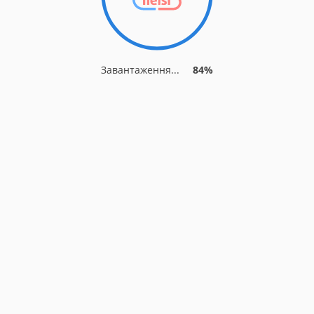
Завантаження...
88%