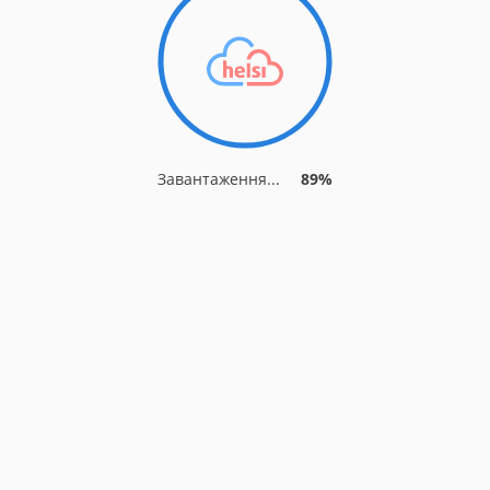
Завантаження...
95%