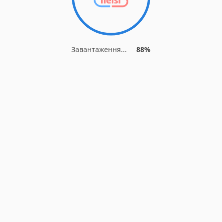
Завантаження...
91%