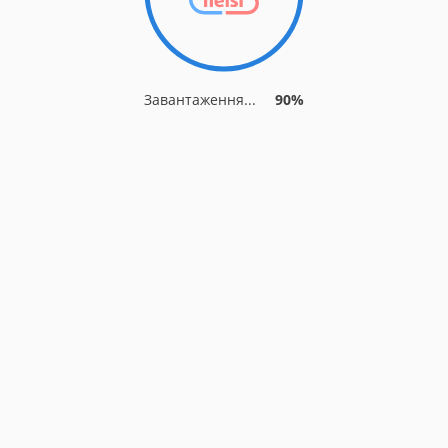
Завантаження...
90%