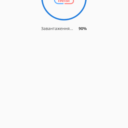
Завантаження...
90%