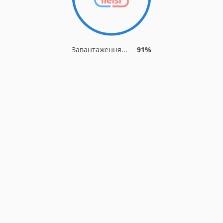
Завантаження...
91%