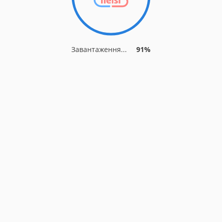
Завантаження...
91%