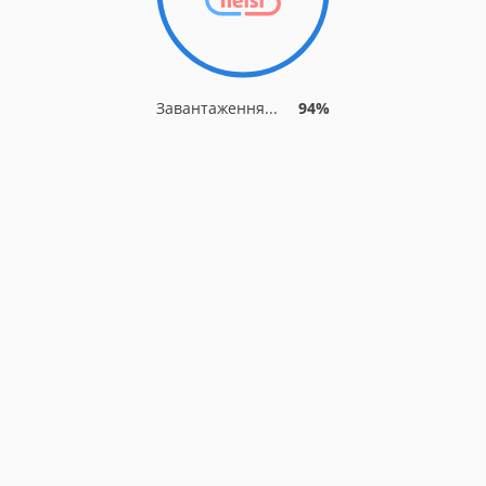
Завантаження...
94%