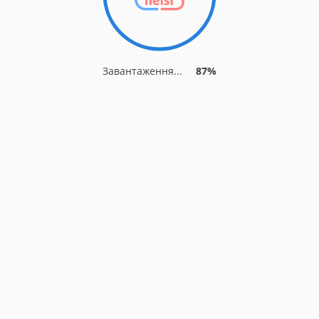
Завантаження...
94%