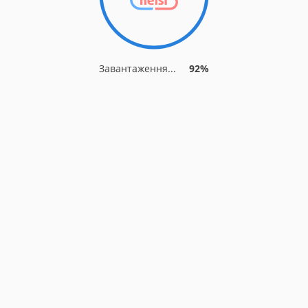
Завантаження...
92%