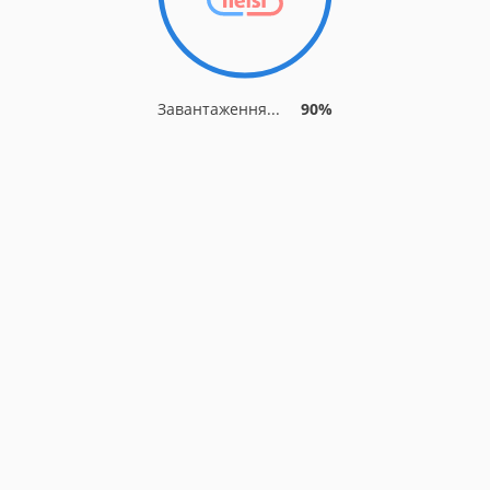
Завантаження...
90%