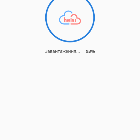
Завантаження...
93%