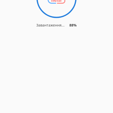
Завантаження...
88%