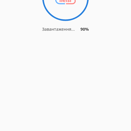
Завантаження...
90%